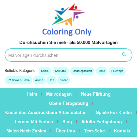
Durchsuchen Sie mehr als 50.000 Malvorlagen
Beliebte Kategorie :
Spiele
Karikatur
Unkategorisiert
Tiere
Feiertage
TV Show & Filme
Anime
Orte
Kinder
Heim
Malvorlagen
Neue Färbung
Obere Farbgebung
Kostenlos Ausdruckbare Arbeitsblätter
Spiele Für Kinder
Lernen Mit Farben
Blog
Adults Farbgebung
Malen Nach Zahlen
Über Uns
Test-Seite
Kontakt