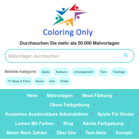
Durchsuchen Sie mehr als 50.000 Malvorlagen
Beliebte Kategorie :
Spiele
Karikatur
Unkategorisiert
Tiere
Feiertage
TV Show & Filme
Anime
Orte
Kinder
Heim
Malvorlagen
Neue Färbung
Obere Farbgebung
Kostenlos Ausdruckbare Arbeitsblätter
Spiele Für Kinder
Lernen Mit Farben
Blog
Adults Farbgebung
Malen Nach Zahlen
Über Uns
Test-Seite
Kontakt