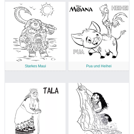
Starkes Maui
Pua und Heihei