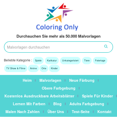
Durchsuchen Sie mehr als 50.000 Malvorlagen
Beliebte Kategorie :
Spiele
Karikatur
Unkategorisiert
Tiere
Feiertage
TV Show & Filme
Anime
Orte
Kinder
Heim
Malvorlagen
Neue Färbung
Obere Farbgebung
Kostenlos Ausdruckbare Arbeitsblätter
Spiele Für Kinder
Lernen Mit Farben
Blog
Adults Farbgebung
Malen Nach Zahlen
Über Uns
Test-Seite
Kontakt