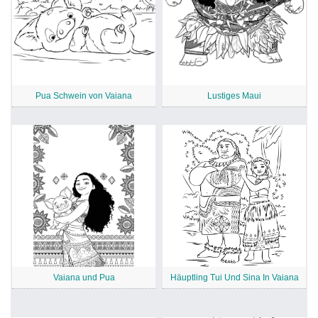
Pua Schwein von Vaiana
Lustiges Maui
Vaiana und Pua
Häuptling Tui Und Sina In Vaiana