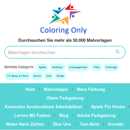
Durchsuchen Sie mehr als 50.000 Malvorlagen
Beliebte Kategorie :
Spiele
Karikatur
Unkategorisiert
Tiere
Feiertage
TV Show & Filme
Anime
Orte
Kinder
Heim
Malvorlagen
Neue Färbung
Obere Farbgebung
Kostenlos Ausdruckbare Arbeitsblätter
Spiele Für Kinder
Lernen Mit Farben
Blog
Adults Farbgebung
Malen Nach Zahlen
Über Uns
Test-Seite
Kontakt