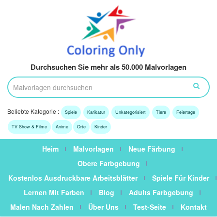
Durchsuchen Sie mehr als 50.000 Malvorlagen
Beliebte Kategorie :
Spiele
Karikatur
Unkategorisiert
Tiere
Feiertage
TV Show & Filme
Anime
Orte
Kinder
Heim
Malvorlagen
Neue Färbung
Obere Farbgebung
Kostenlos Ausdruckbare Arbeitsblätter
Spiele Für Kinder
Lernen Mit Farben
Blog
Adults Farbgebung
Malen Nach Zahlen
Über Uns
Test-Seite
Kontakt