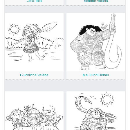
Oma Tala
Schöne Vaiana
Glückliche Vaiana
Maui und Heihei