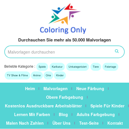
Durchsuchen Sie mehr als 50.000 Malvorlagen
Beliebte Kategorie :
Spiele
Karikatur
Unkategorisiert
Tiere
Feiertage
TV Show & Filme
Anime
Orte
Kinder
Heim
Malvorlagen
Neue Färbung
Obere Farbgebung
Kostenlos Ausdruckbare Arbeitsblätter
Spiele Für Kinder
Lernen Mit Farben
Blog
Adults Farbgebung
Malen Nach Zahlen
Über Uns
Test-Seite
Kontakt