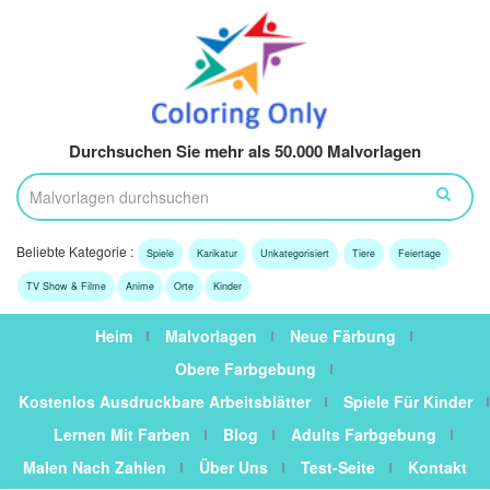
Durchsuchen Sie mehr als 50.000 Malvorlagen
Beliebte Kategorie :
Spiele
Karikatur
Unkategorisiert
Tiere
Feiertage
TV Show & Filme
Anime
Orte
Kinder
Heim
Malvorlagen
Neue Färbung
Obere Farbgebung
Kostenlos Ausdruckbare Arbeitsblätter
Spiele Für Kinder
Lernen Mit Farben
Blog
Adults Farbgebung
Malen Nach Zahlen
Über Uns
Test-Seite
Kontakt