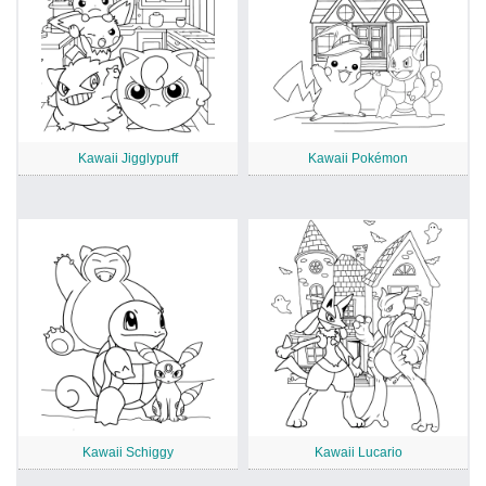
Kawaii Jigglypuff
Kawaii Pokémon
Kawaii Schiggy
Kawaii Lucario