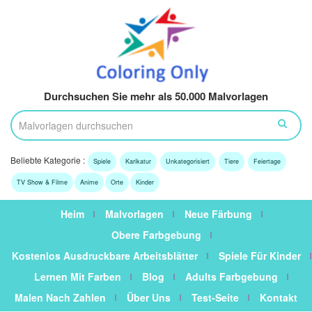
Durchsuchen Sie mehr als 50.000 Malvorlagen
Beliebte Kategorie :
Spiele
Karikatur
Unkategorisiert
Tiere
Feiertage
TV Show & Filme
Anime
Orte
Kinder
Heim
Malvorlagen
Neue Färbung
Obere Farbgebung
Kostenlos Ausdruckbare Arbeitsblätter
Spiele Für Kinder
Lernen Mit Farben
Blog
Adults Farbgebung
Malen Nach Zahlen
Über Uns
Test-Seite
Kontakt