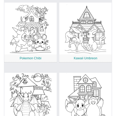
Pokemon Chibi
Kawaii Umbreon