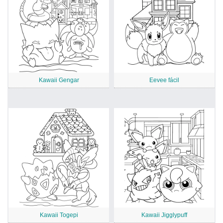
Kawaii Gengar
Eevee fácil
Kawaii Togepi
Kawaii Jigglypuff