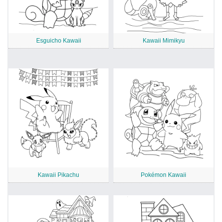
Esguicho Kawaii
Kawaii Mimikyu
Kawaii Pikachu
Pokémon Kawaii