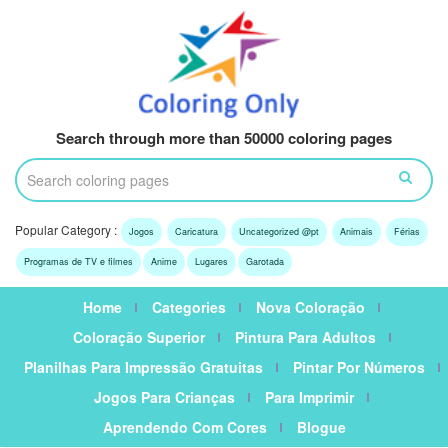
Search through more than 50000 coloring pages
Popular Category :
Jogos
Caricatura
Uncategorized @pt
Animais
Férias
Programas de TV e filmes
Anime
Lugares
Garotada
Home
Categories
Nova Coloração
Coloração Superior
Pintura Para Adultos
Planilhas Para Impressão Gratuitas
Pintar Por Números
Jogos Para Crianças
Para Imprimir
Aprendendo Com Cores
Blogue