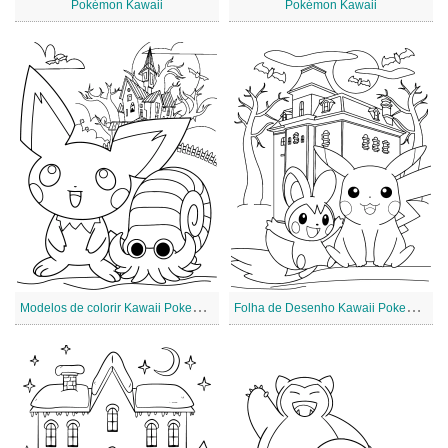
Pokémon Kawaii
Pokémon Kawaii
M
odelos de colorir Kawaii Pokemon
F
olha de Desenho Kawaii Pokemon