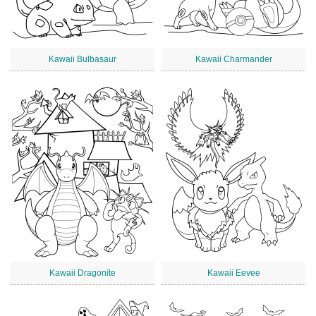
Kawaii Bulbasaur
Kawaii Charmander
Kawaii Dragonite
Kawaii Eevee