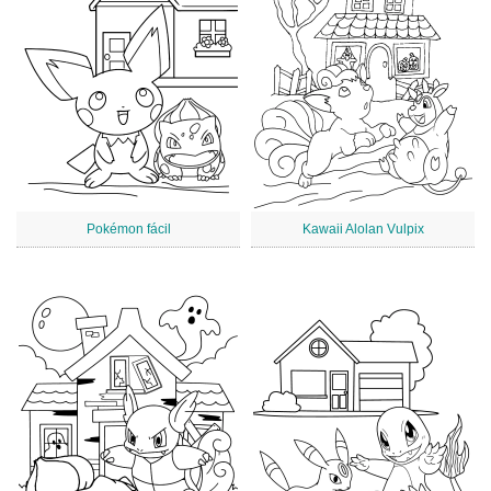
Pokémon fácil
Kawaii Alolan Vulpix