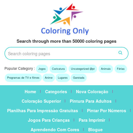
Search through more than 50000 coloring pages
Popular Category :
Jogos
Caricatura
Uncategorized @pt
Animais
Férias
Programas de TV e filmes
Anime
Lugares
Garotada
Home
Categories
Nova Coloração
Coloração Superior
Pintura Para Adultos
Planilhas Para Impressão Gratuitas
Pintar Por Números
Jogos Para Crianças
Para Imprimir
Aprendendo Com Cores
Blogue