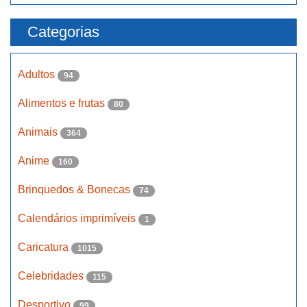
Categorias
Adultos
94
Alimentos e frutas
80
Animais
364
Anime
160
Brinquedos & Bonecas
74
Calendários imprimíveis
1
Caricatura
1015
Celebridades
115
Desportivo
99