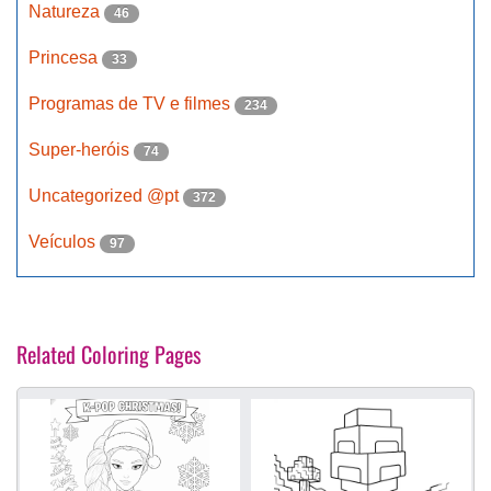
Natureza
46
Princesa
33
Programas de TV e filmes
234
Super-heróis
74
Uncategorized @pt
372
Veículos
97
Related Coloring Pages