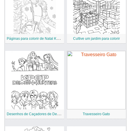
P
áginas para colorir de Natal KPop Caçadores de Demônios
Cultive um jardim para colorir
D
esenhos de Caçadores de Demônios KPop para Colorir
Travesseiro Gato