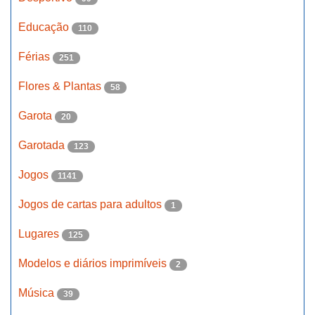
Educação
110
Férias
251
Flores & Plantas
58
Garota
20
Garotada
123
Jogos
1141
Jogos de cartas para adultos
1
Lugares
125
Modelos e diários imprimíveis
2
Música
39