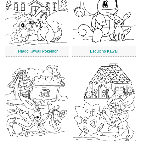
Feriado Kawaii Pokemon
Esguicho Kawaii