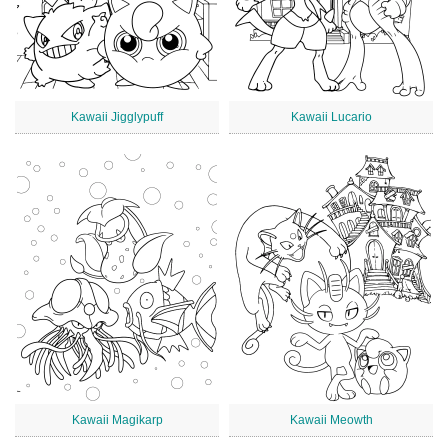
Kawaii Jigglypuff
Kawaii Lucario
Kawaii Magikarp
Kawaii Meowth