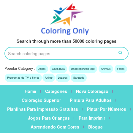
Search through more than 50000 coloring pages
Popular Category :
Jogos
Caricatura
Uncategorized @pt
Animais
Férias
Programas de TV e filmes
Anime
Lugares
Garotada
Home
Categories
Nova Coloração
Coloração Superior
Pintura Para Adultos
Planilhas Para Impressão Gratuitas
Pintar Por Números
Jogos Para Crianças
Para Imprimir
Aprendendo Com Cores
Blogue