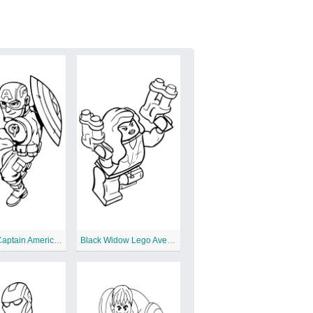
Starker Captain America Lego Avengers
Black Widow Lego Avengers