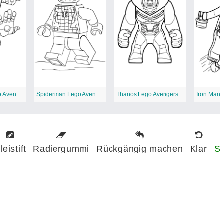
Eisenmann Lego Avengers
Spiderman Lego Avengers
Thanos Lego Avengers
leistift
Radiergummi
Rückgängig machen
Klar
S