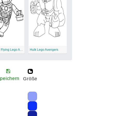
Iron Man Flying Lego Avengers
Hulk Lego Avengers
peichern
Größe