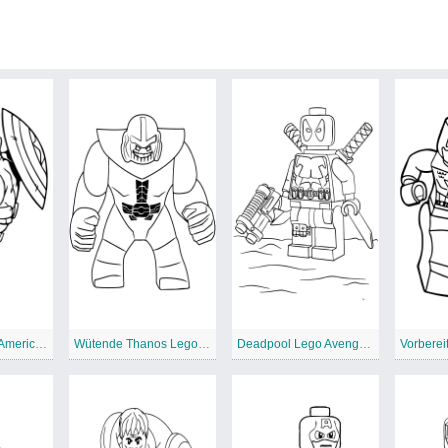
Starker Captain America Lego Avengers
Wütende Thanos Lego Avengers
Deadpool Lego Avengers