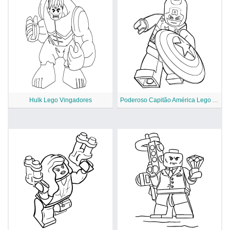
Hulk Lego Vingadores
Poderoso Capitão América Lego Avengers