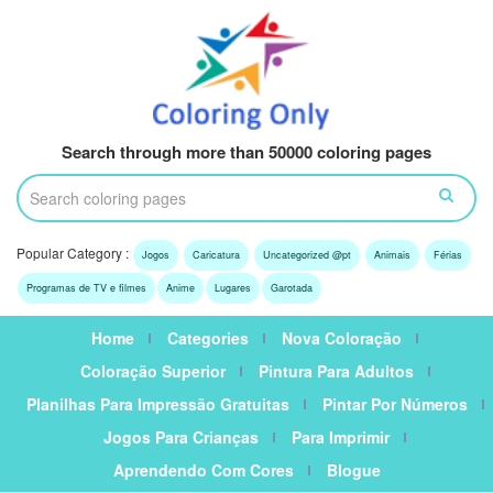
Search through more than 50000 coloring pages
Popular Category :
Jogos
Caricatura
Uncategorized @pt
Animais
Férias
Programas de TV e filmes
Anime
Lugares
Garotada
Home
Categories
Nova Coloração
Coloração Superior
Pintura Para Adultos
Planilhas Para Impressão Gratuitas
Pintar Por Números
Jogos Para Crianças
Para Imprimir
Aprendendo Com Cores
Blogue