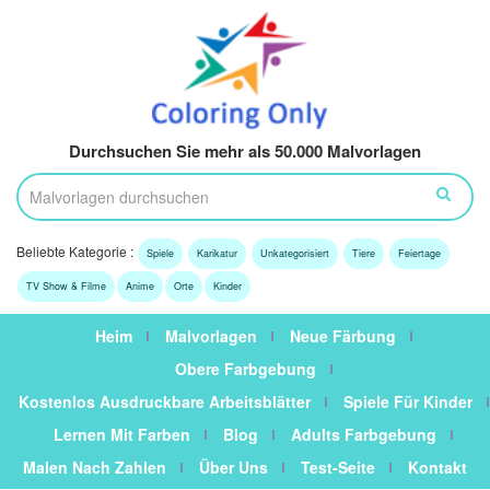
Durchsuchen Sie mehr als 50.000 Malvorlagen
Beliebte Kategorie :
Spiele
Karikatur
Unkategorisiert
Tiere
Feiertage
TV Show & Filme
Anime
Orte
Kinder
Heim
Malvorlagen
Neue Färbung
Obere Farbgebung
Kostenlos Ausdruckbare Arbeitsblätter
Spiele Für Kinder
Lernen Mit Farben
Blog
Adults Farbgebung
Malen Nach Zahlen
Über Uns
Test-Seite
Kontakt