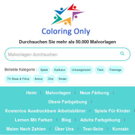
Durchsuchen Sie mehr als 50.000 Malvorlagen
Beliebte Kategorie :
Spiele
Karikatur
Unkategorisiert
Tiere
Feiertage
TV Show & Filme
Anime
Orte
Kinder
Heim
Malvorlagen
Neue Färbung
Obere Farbgebung
Kostenlos Ausdruckbare Arbeitsblätter
Spiele Für Kinder
Lernen Mit Farben
Blog
Adults Farbgebung
Malen Nach Zahlen
Über Uns
Test-Seite
Kontakt