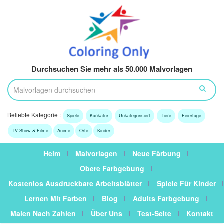
Durchsuchen Sie mehr als 50.000 Malvorlagen
Beliebte Kategorie :
Spiele
Karikatur
Unkategorisiert
Tiere
Feiertage
TV Show & Filme
Anime
Orte
Kinder
Heim
Malvorlagen
Neue Färbung
Obere Farbgebung
Kostenlos Ausdruckbare Arbeitsblätter
Spiele Für Kinder
Lernen Mit Farben
Blog
Adults Farbgebung
Malen Nach Zahlen
Über Uns
Test-Seite
Kontakt