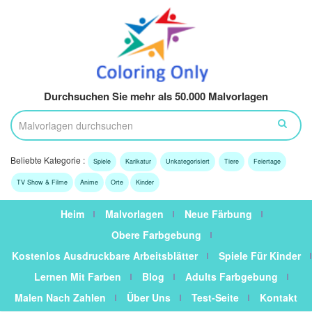
Durchsuchen Sie mehr als 50.000 Malvorlagen
Beliebte Kategorie :
Spiele
Karikatur
Unkategorisiert
Tiere
Feiertage
TV Show & Filme
Anime
Orte
Kinder
Heim
Malvorlagen
Neue Färbung
Obere Farbgebung
Kostenlos Ausdruckbare Arbeitsblätter
Spiele Für Kinder
Lernen Mit Farben
Blog
Adults Farbgebung
Malen Nach Zahlen
Über Uns
Test-Seite
Kontakt