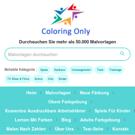
Durchsuchen Sie mehr als 50.000 Malvorlagen
Beliebte Kategorie :
Spiele
Karikatur
Unkategorisiert
Tiere
Feiertage
TV Show & Filme
Anime
Orte
Kinder
Heim
Malvorlagen
Neue Färbung
Obere Farbgebung
Kostenlos Ausdruckbare Arbeitsblätter
Spiele Für Kinder
Lernen Mit Farben
Blog
Adults Farbgebung
Malen Nach Zahlen
Über Uns
Test-Seite
Kontakt