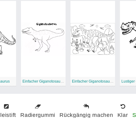
saurus
Einfacher Giganotosaurus
Einfacher Giganotosaurus
Lustiger
leistift
Radiergummi
Rückgängig machen
Klar
S