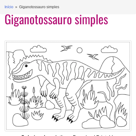
Início
» Giganotossauro simples
Giganotossauro simples