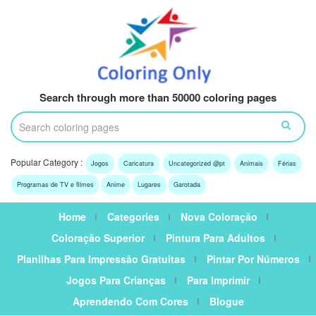
Search through more than 50000 coloring pages
Popular Category :
Jogos
Caricatura
Uncategorized @pt
Animais
Férias
Programas de TV e filmes
Anime
Lugares
Garotada
Home
Categories
Nova Coloração
Coloração Superior
Pintura Para Adultos
Planilhas Para Impressão Gratuitas
Pintar Por Números
Jogos Para Crianças
Para Imprimir
Aprendendo Com Cores
Blogue