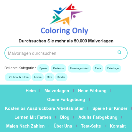
Durchsuchen Sie mehr als 50.000 Malvorlagen
Beliebte Kategorie :
Spiele
Karikatur
Unkategorisiert
Tiere
Feiertage
TV Show & Filme
Anime
Orte
Kinder
Heim
Malvorlagen
Neue Färbung
Obere Farbgebung
Kostenlos Ausdruckbare Arbeitsblätter
Spiele Für Kinder
Lernen Mit Farben
Blog
Adults Farbgebung
Malen Nach Zahlen
Über Uns
Test-Seite
Kontakt