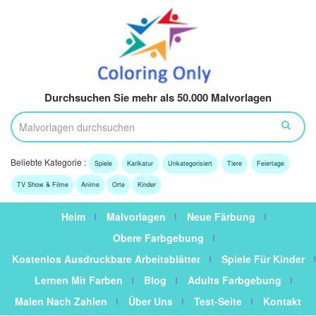
Durchsuchen Sie mehr als 50.000 Malvorlagen
Beliebte Kategorie :
Spiele
Karikatur
Unkategorisiert
Tiere
Feiertage
TV Show & Filme
Anime
Orte
Kinder
Heim
Malvorlagen
Neue Färbung
Obere Farbgebung
Kostenlos Ausdruckbare Arbeitsblätter
Spiele Für Kinder
Lernen Mit Farben
Blog
Adults Farbgebung
Malen Nach Zahlen
Über Uns
Test-Seite
Kontakt