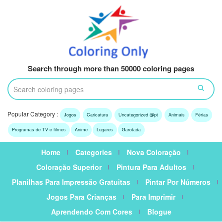
Search through more than 50000 coloring pages
Popular Category :
Jogos
Caricatura
Uncategorized @pt
Animais
Férias
Programas de TV e filmes
Anime
Lugares
Garotada
Home
Categories
Nova Coloração
Coloração Superior
Pintura Para Adultos
Planilhas Para Impressão Gratuitas
Pintar Por Números
Jogos Para Crianças
Para Imprimir
Aprendendo Com Cores
Blogue