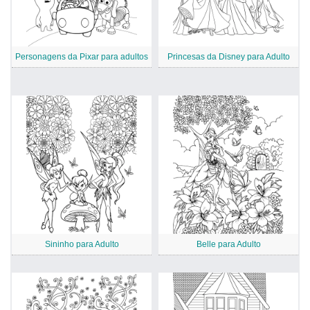
Personagens da Pixar para adultos
Princesas da Disney para Adulto
Sininho para Adulto
Belle para Adulto