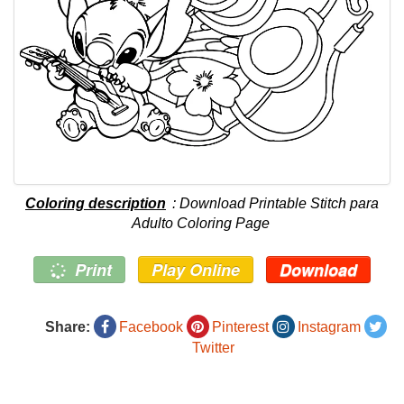
Coloring description
: Download Printable Stitch para
Adulto Coloring Page
Print
Play Online
Download
Share:
Facebook
Pinterest
Instagram
Twitter