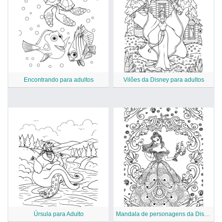
Encontrando para adultos
Vilões da Disney para adultos
Úrsula para Adulto
Mandala de personagens da Disney para adultos