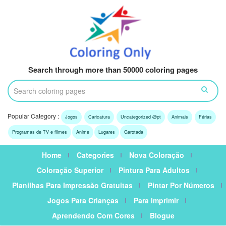
Search through more than 50000 coloring pages
Popular Category :
Jogos
Caricatura
Uncategorized @pt
Animais
Férias
Programas de TV e filmes
Anime
Lugares
Garotada
Home
Categories
Nova Coloração
Coloração Superior
Pintura Para Adultos
Planilhas Para Impressão Gratuitas
Pintar Por Números
Jogos Para Crianças
Para Imprimir
Aprendendo Com Cores
Blogue