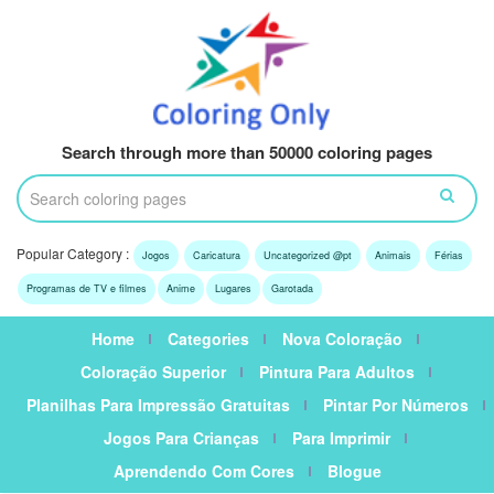
Search through more than 50000 coloring pages
Popular Category :
Jogos
Caricatura
Uncategorized @pt
Animais
Férias
Programas de TV e filmes
Anime
Lugares
Garotada
Home
Categories
Nova Coloração
Coloração Superior
Pintura Para Adultos
Planilhas Para Impressão Gratuitas
Pintar Por Números
Jogos Para Crianças
Para Imprimir
Aprendendo Com Cores
Blogue