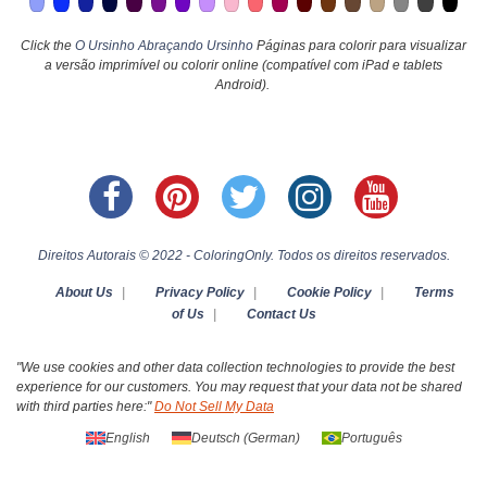
Click the
O Ursinho Abraçando Ursinho
Páginas para colorir para visualizar
a versão imprimível ou colorir online (compatível com iPad e tablets
Android).
Direitos Autorais © 2022 - ColoringOnly. Todos os direitos reservados.
About Us
|
Privacy Policy
|
Cookie Policy
|
Terms
of Us
|
Contact Us
"We use cookies and other data collection technologies to provide the best
experience for our customers. You may request that your data not be shared
with third parties here:"
Do Not Sell My Data
English
Deutsch
(
German
)
Português