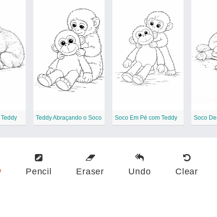
 Teddy
Teddy Abraçando o Soco
Soco Em Pé com Teddy
w
Pencil
Eraser
Undo
Clear