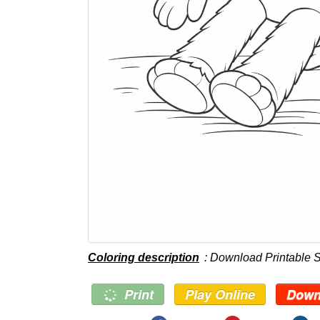
Coloring description
: Download Printable
Print
Play Online
Down