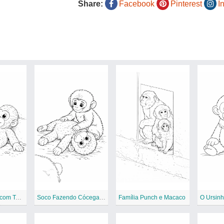
Share:
Facebook
Pinterest
I
Soco relaxando com Teddy
Soco Fazendo Cócegas em Teddy
Família Punch e Macaco