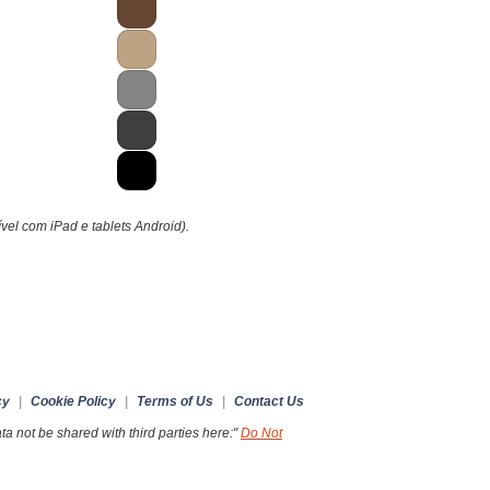
ível com iPad e tablets Android).
cy
|
Cookie Policy
|
Terms of Us
|
Contact Us
a not be shared with third parties here:"
Do Not