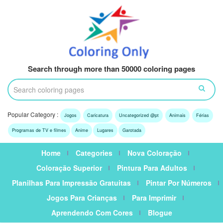
Search through more than 50000 coloring pages
Popular Category :
Jogos
Caricatura
Uncategorized @pt
Animais
Férias
Programas de TV e filmes
Anime
Lugares
Garotada
Home
Categories
Nova Coloração
Coloração Superior
Pintura Para Adultos
Planilhas Para Impressão Gratuitas
Pintar Por Números
Jogos Para Crianças
Para Imprimir
Aprendendo Com Cores
Blogue