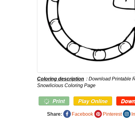
Coloring description
: Download Printabl
Snowlicious Coloring Page
Print
Play Online
Down
Share:
Facebook
Pinterest
I