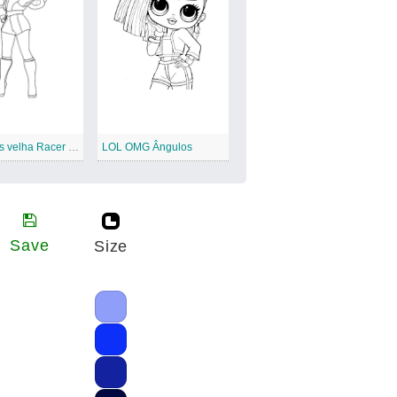
Irmã mais velha Racer LOL OMG
LOL OMG Ângulos
Save
Size