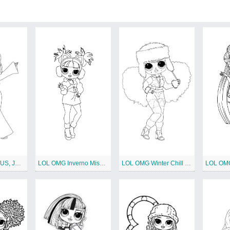
RISOS, MEU DEUS, Jukebox B.B
LOL OMG Inverno Miss Meow
LOL OMG Winter Chill garota gelada
LOL OMG