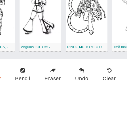
RISOS, MEU DEUS, 24K DJ
Ângulos LOL OMG
RINDO MUITO MEU DEUS, Snowlicious
w
Pencil
Eraser
Undo
Clear