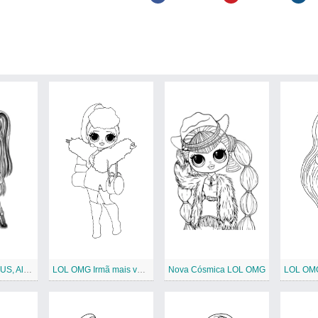
RISOS, MEU DEUS, Alt Girl
LOL OMG Irmã mais velha Lady Diva
Nova Cósmica LOL OMG