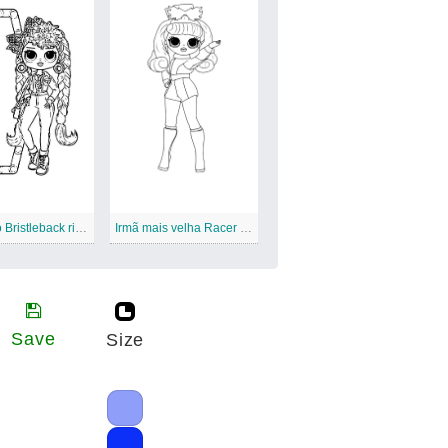
Enterre o Bristleback risos, meu Deus
Irmã mais velha Racer LOL OMG
Save
Size