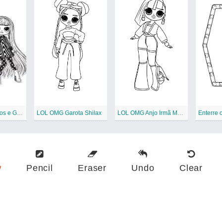
LOL OMG Ângulos e Groovy Babe
LOL OMG Garota Shilax
LOL OMG Anjo Irmã Mais Velha
w
Pencil
Eraser
Undo
Clear