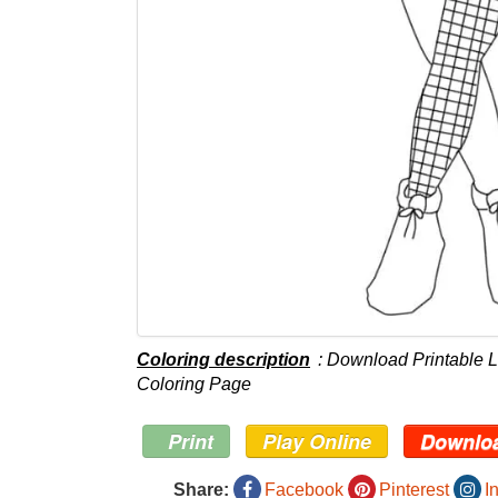
Coloring description
: Download Printable 
Coloring Page
Print
Play Online
Downlo
Share:
Facebook
Pinterest
I