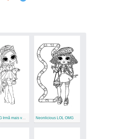
LOL OMG Irmã mais velha Murrr
Neonlicious LOL OMG