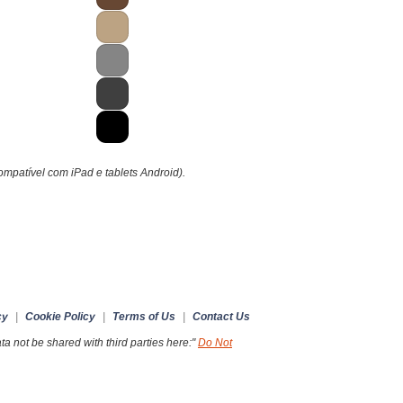
compatível com iPad e tablets Android).
cy
|
Cookie Policy
|
Terms of Us
|
Contact Us
a not be shared with third parties here:"
Do Not