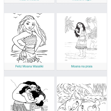
Feliz Moana Waialiki
Moana na praia