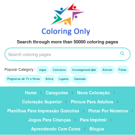
Search through more than 50000 coloring pages
Popular Category :
Jogos
Caricatura
Uncategorized @pt
Animais
Férias
Programas de TV e filmes
Anime
Lugares
Garotada
Home
Categories
Nova Coloração
Coloração Superior
Pintura Para Adultos
Planilhas Para Impressão Gratuitas
Pintar Por Números
Jogos Para Crianças
Para Imprimir
Aprendendo Com Cores
Blogue