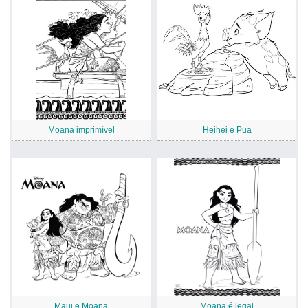
Moana imprimível
Heihei e Pua
Maui e Moana
Moana é legal