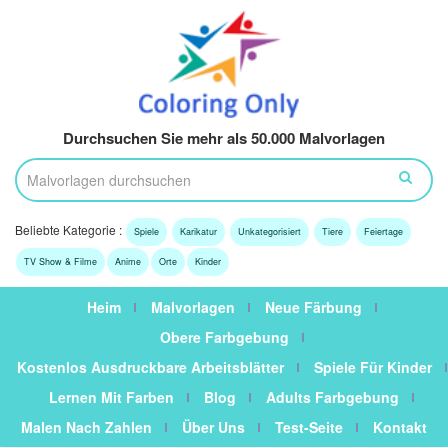
Durchsuchen Sie mehr als 50.000 Malvorlagen
Beliebte Kategorie :
Spiele
Karikatur
Unkategorisiert
Tiere
Feiertage
TV Show & Filme
Anime
Orte
Kinder
Heim
Malvorlagen
Neue Färbung
Obere Farbgebung
Kostenlos Ausdruckbare Arbeitsblätter
Spiele Für Kinder
Lernen Mit Farben
Blog
Adults Farbgebung
Malen Nach Zahlen
Über Uns
Test-Seite
Kontakt