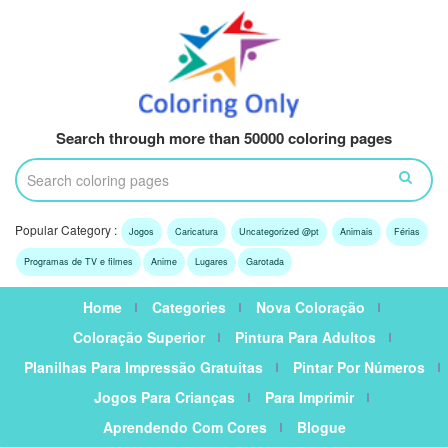
Search through more than 50000 coloring pages
Popular Category :
Jogos
Caricatura
Uncategorized @pt
Animais
Férias
Programas de TV e filmes
Anime
Lugares
Garotada
Home
Categories
Nova Coloração
Coloração Superior
Pintura Para Adultos
Planilhas Para Impressão Gratuitas
Pintar Por Números
Jogos Para Crianças
Para Imprimir
Aprendendo Com Cores
Blogue