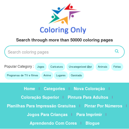
Search through more than 50000 coloring pages
Popular Category :
Jogos
Caricatura
Uncategorized @pt
Animais
Férias
Programas de TV e filmes
Anime
Lugares
Garotada
Home
Categories
Nova Coloração
Coloração Superior
Pintura Para Adultos
Planilhas Para Impressão Gratuitas
Pintar Por Números
Jogos Para Crianças
Para Imprimir
Aprendendo Com Cores
Blogue