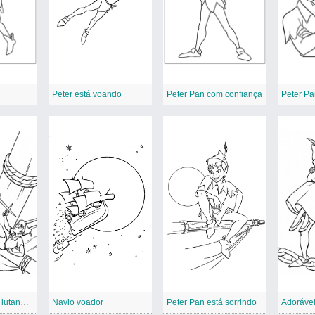
Peter está voando
Peter Pan com confiança
Peter P
Capitão Gancho lutando com Peter Pan
Navio voador
Peter Pan está sorrindo
Adoráve