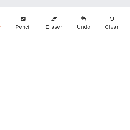
w
Pencil
Eraser
Undo
Clear