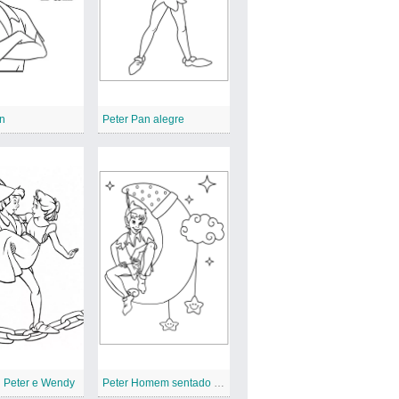
an
Peter Pan alegre
l Peter e Wendy
Peter Homem sentado ao luar