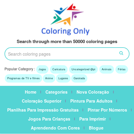
Search through more than 50000 coloring pages
Popular Category :
Jogos
Caricatura
Uncategorized @pt
Animais
Férias
Programas de TV e filmes
Anime
Lugares
Garotada
Home
Categories
Nova Coloração
Coloração Superior
Pintura Para Adultos
Planilhas Para Impressão Gratuitas
Pintar Por Números
Jogos Para Crianças
Para Imprimir
Aprendendo Com Cores
Blogue