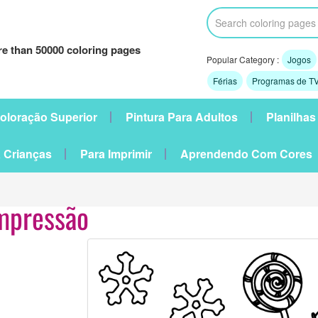
e than 50000 coloring pages
Popular Category :
Jogos
Férias
Programas de TV
oloração Superior
Pintura Para Adultos
Planilhas
 Crianças
Para Imprimir
Aprendendo Com Cores
impressão