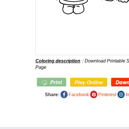
Coloring description
: Download Printable S
Page
Print
Play Online
Down
Share:
Facebook
Pinterest
I