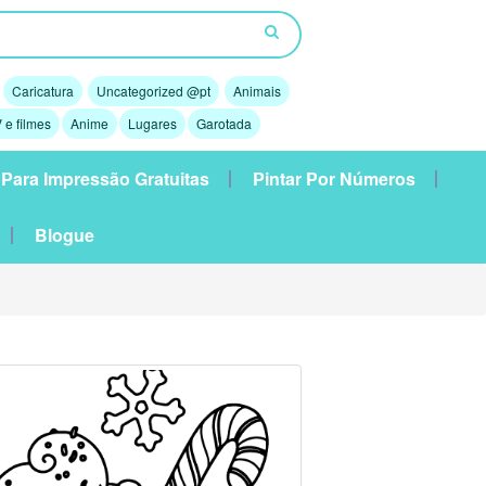
Caricatura
Uncategorized @pt
Animais
 e filmes
Anime
Lugares
Garotada
 Para Impressão Gratuitas
Pintar Por Números
Blogue