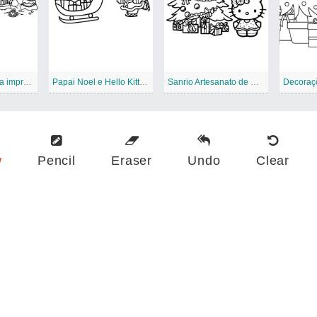
Sanrio Natal para impressão
Papai Noel e Hello Kitty grátis Natal
Sanrio Artesanato de Natal
w
Pencil
Eraser
Undo
Clear