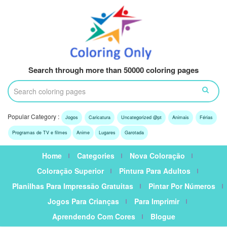
Search through more than 50000 coloring pages
Popular Category :
Jogos
Caricatura
Uncategorized @pt
Animais
Férias
Programas de TV e filmes
Anime
Lugares
Garotada
Home
Categories
Nova Coloração
Coloração Superior
Pintura Para Adultos
Planilhas Para Impressão Gratuitas
Pintar Por Números
Jogos Para Crianças
Para Imprimir
Aprendendo Com Cores
Blogue