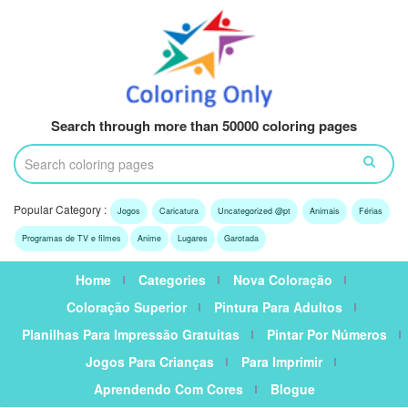
Search through more than 50000 coloring pages
Popular Category :
Jogos
Caricatura
Uncategorized @pt
Animais
Férias
Programas de TV e filmes
Anime
Lugares
Garotada
Home
Categories
Nova Coloração
Coloração Superior
Pintura Para Adultos
Planilhas Para Impressão Gratuitas
Pintar Por Números
Jogos Para Crianças
Para Imprimir
Aprendendo Com Cores
Blogue