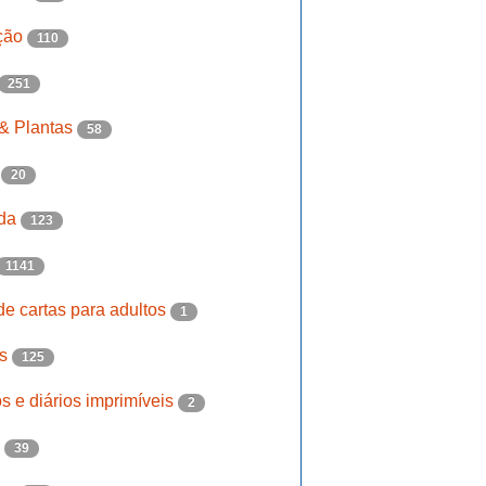
ção
110
251
 & Plantas
58
a
20
ada
123
1141
de cartas para adultos
1
es
125
s e diários imprimíveis
2
a
39