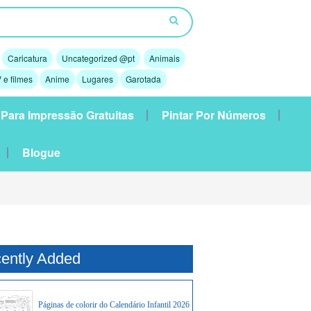
Caricatura
Uncategorized @pt
Animais
 e filmes
Anime
Lugares
Garotada
 Para Impressão Gratuitas
Pintar Por Números
Blogue
ently Added
Páginas de colorir do Calendário Infantil 2026