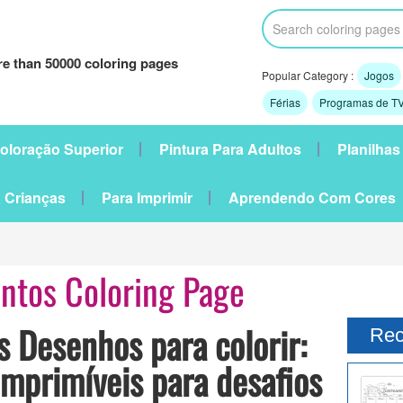
e than 50000 coloring pages
Popular Category :
Jogos
Férias
Programas de TV
oloração Superior
Pintura Para Adultos
Planilhas
 Crianças
Para Imprimir
Aprendendo Com Cores
ntos Coloring Page
s Desenhos para colorir:
Rec
imprimíveis para desafios