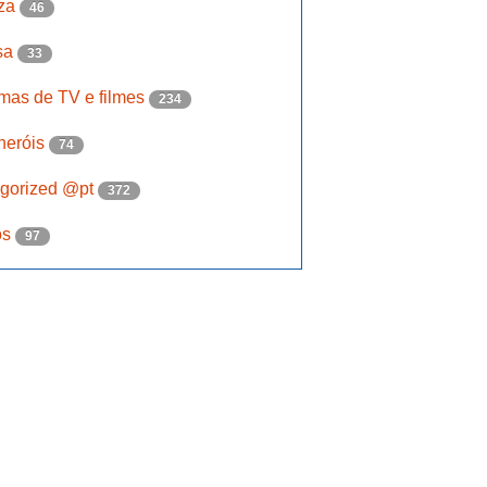
eza
46
sa
33
mas de TV e filmes
234
heróis
74
gorized @pt
372
os
97