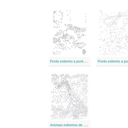
P
onto extremo a pontos 3
A
nimais extremos de ponto a ponto