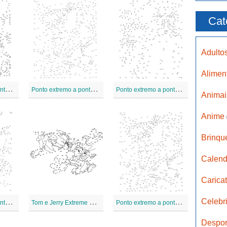
Cat
Adulto
Aliment
P
onto extremo a pontos 9
P
onto extremo a pontos 8
P
onto extremo a pontos 7
Anima
Anime
Brinqu
Calend
Carica
Celebr
P
onto extremo a pontos 5
T
om e Jerry Extreme Ponto a Ponto
P
onto extremo a pontos 4
Despor