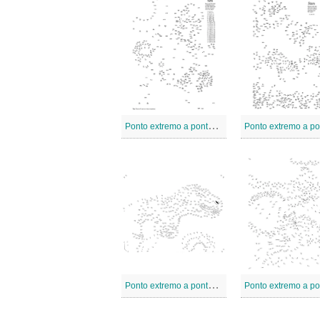
P
onto extremo a pontos 10
P
onto extremo a pontos 6