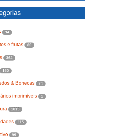
egorias
s
94
os e frutas
80
is
364
160
edos & Bonecas
74
ários imprimíveis
1
tura
1015
idades
115
tivo
99