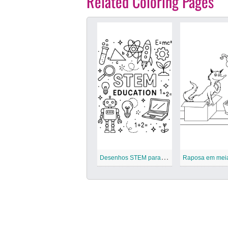
Related Coloring Pages
D
esenhos STEM para colorir
Raposa em mei