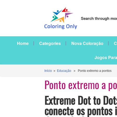
Search through mor
Home
Categories
Nova Coloração
C
Jogos Para
Início
»
Educação
» Ponto extremo a pontos
Ponto extremo a po
Extreme Dot to Dot
conecte os pontos 