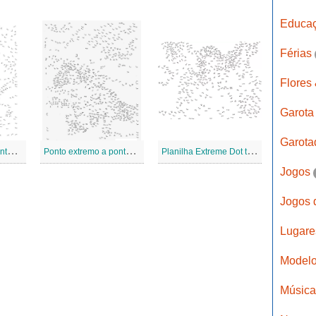
Educa
Férias
Flores
Garot
Garot
P
onto extremo a pontos 2
P
onto extremo a pontos 1
P
lanilha Extreme Dot to Dots
Jogos
Jogos 
Lugar
Modelo
Músic