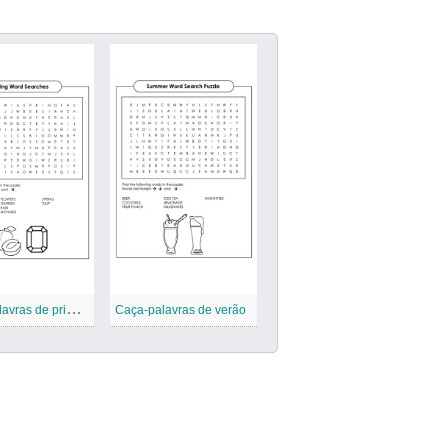
C
aça-palavras de primavera
Caça-palavras de verão