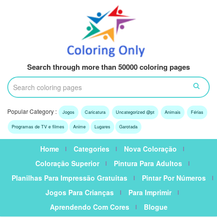
Search through more than 50000 coloring pages
Popular Category :
Jogos
Caricatura
Uncategorized @pt
Animais
Férias
Programas de TV e filmes
Anime
Lugares
Garotada
Home
Categories
Nova Coloração
Coloração Superior
Pintura Para Adultos
Planilhas Para Impressão Gratuitas
Pintar Por Números
Jogos Para Crianças
Para Imprimir
Aprendendo Com Cores
Blogue