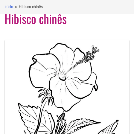
Início
» Hibisco chinês
Hibisco chinês