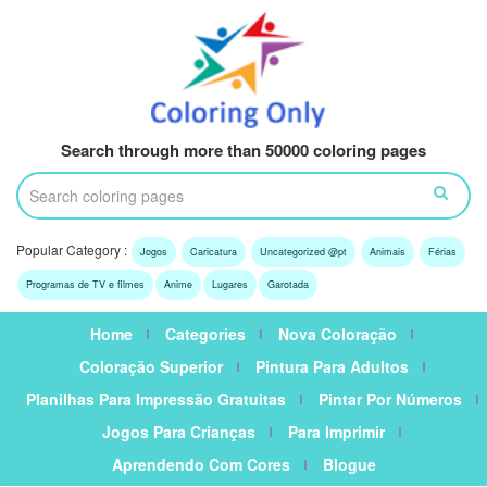
Search through more than 50000 coloring pages
Popular Category :
Jogos
Caricatura
Uncategorized @pt
Animais
Férias
Programas de TV e filmes
Anime
Lugares
Garotada
Home
Categories
Nova Coloração
Coloração Superior
Pintura Para Adultos
Planilhas Para Impressão Gratuitas
Pintar Por Números
Jogos Para Crianças
Para Imprimir
Aprendendo Com Cores
Blogue