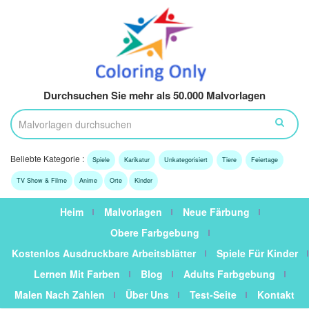
Durchsuchen Sie mehr als 50.000 Malvorlagen
Beliebte Kategorie :
Spiele
Karikatur
Unkategorisiert
Tiere
Feiertage
TV Show & Filme
Anime
Orte
Kinder
Heim
Malvorlagen
Neue Färbung
Obere Farbgebung
Kostenlos Ausdruckbare Arbeitsblätter
Spiele Für Kinder
Lernen Mit Farben
Blog
Adults Farbgebung
Malen Nach Zahlen
Über Uns
Test-Seite
Kontakt