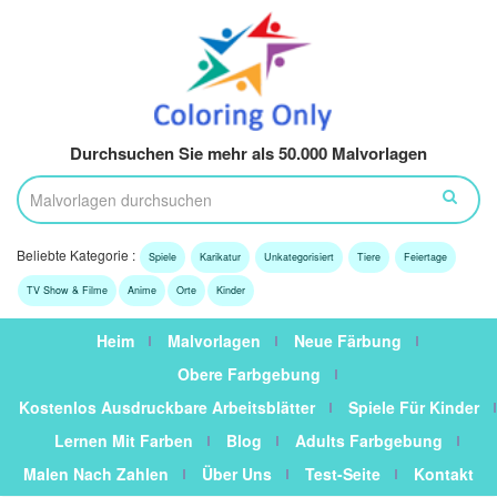
Durchsuchen Sie mehr als 50.000 Malvorlagen
Beliebte Kategorie :
Spiele
Karikatur
Unkategorisiert
Tiere
Feiertage
TV Show & Filme
Anime
Orte
Kinder
Heim
Malvorlagen
Neue Färbung
Obere Farbgebung
Kostenlos Ausdruckbare Arbeitsblätter
Spiele Für Kinder
Lernen Mit Farben
Blog
Adults Farbgebung
Malen Nach Zahlen
Über Uns
Test-Seite
Kontakt