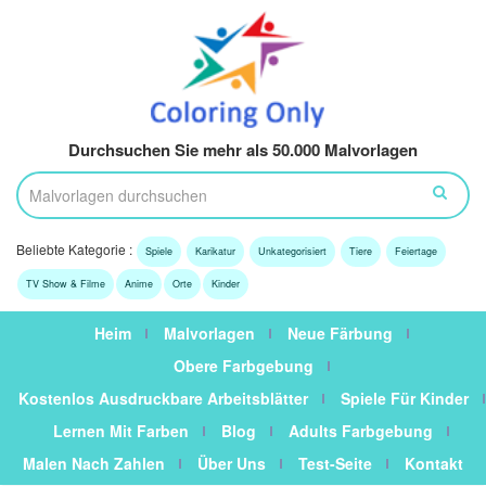
Durchsuchen Sie mehr als 50.000 Malvorlagen
Beliebte Kategorie :
Spiele
Karikatur
Unkategorisiert
Tiere
Feiertage
TV Show & Filme
Anime
Orte
Kinder
Heim
Malvorlagen
Neue Färbung
Obere Farbgebung
Kostenlos Ausdruckbare Arbeitsblätter
Spiele Für Kinder
Lernen Mit Farben
Blog
Adults Farbgebung
Malen Nach Zahlen
Über Uns
Test-Seite
Kontakt