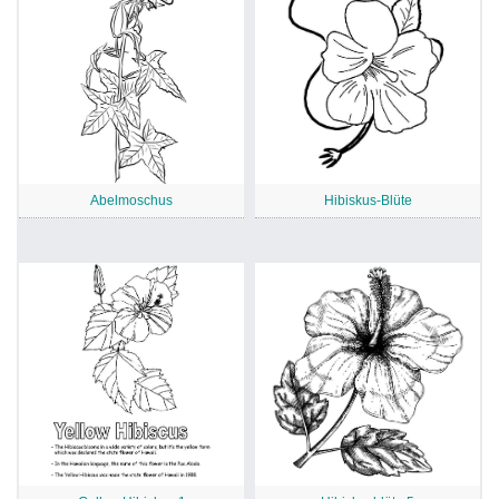
Abelmoschus
Hibiskus-Blüte