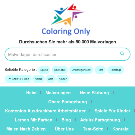
Durchsuchen Sie mehr als 50.000 Malvorlagen
Beliebte Kategorie :
Spiele
Karikatur
Unkategorisiert
Tiere
Feiertage
TV Show & Filme
Anime
Orte
Kinder
Heim
Malvorlagen
Neue Färbung
Obere Farbgebung
Kostenlos Ausdruckbare Arbeitsblätter
Spiele Für Kinder
Lernen Mit Farben
Blog
Adults Farbgebung
Malen Nach Zahlen
Über Uns
Test-Seite
Kontakt