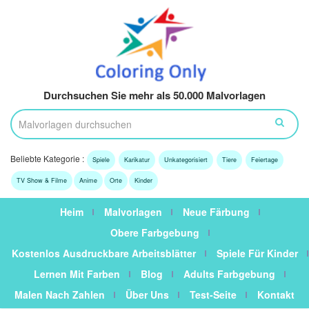
Durchsuchen Sie mehr als 50.000 Malvorlagen
Beliebte Kategorie :
Spiele
Karikatur
Unkategorisiert
Tiere
Feiertage
TV Show & Filme
Anime
Orte
Kinder
Heim
Malvorlagen
Neue Färbung
Obere Farbgebung
Kostenlos Ausdruckbare Arbeitsblätter
Spiele Für Kinder
Lernen Mit Farben
Blog
Adults Farbgebung
Malen Nach Zahlen
Über Uns
Test-Seite
Kontakt