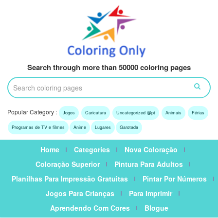
Search through more than 50000 coloring pages
Popular Category :
Jogos
Caricatura
Uncategorized @pt
Animais
Férias
Programas de TV e filmes
Anime
Lugares
Garotada
Home
Categories
Nova Coloração
Coloração Superior
Pintura Para Adultos
Planilhas Para Impressão Gratuitas
Pintar Por Números
Jogos Para Crianças
Para Imprimir
Aprendendo Com Cores
Blogue