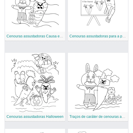
Cenouras assustadoras Causa e efeito
Cenouras assustadoras para a pré-escola
Cenouras assustadoras Halloween
Traços de caráter de cenouras assustadoras