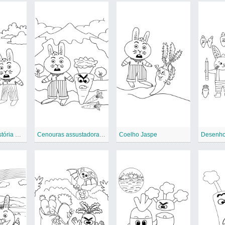
Atividades de história de cenouras assustadoras
Cenouras assustadoras no jardim
Coelho Jaspe