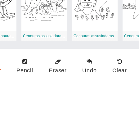
Artesanato de cenouras assustadoras para crianças
Cenouras assustadoras Halloween
Cenouras assustadoras
Cenoura
w
Pencil
Eraser
Undo
Clear