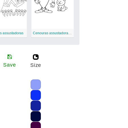
s assustadoras
Cenouras assustadoras e coelho de jaspe
Save
Size