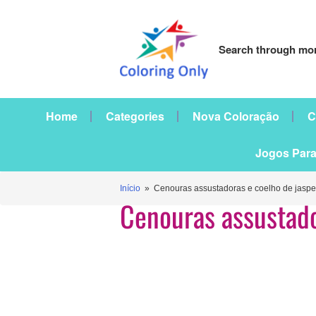
Search through mor
Home
Categories
Nova Coloração
C
Jogos Para
Início
» Cenouras assustadoras e coelho de jaspe
Cenouras assustado