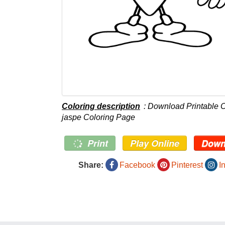
Coloring description
: Download Printable 
jaspe Coloring Page
Print
Play Online
Down
Share:
Facebook
Pinterest
I