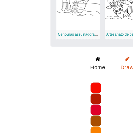
Cenouras assustadoras Causa e efeito
Home
Dra