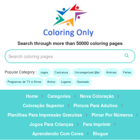
Search through more than 50000 coloring pages
Popular Category :
Jogos
Caricatura
Uncategorized @pt
Animais
Férias
Programas de TV e filmes
Anime
Lugares
Garotada
Home
Categories
Nova Coloração
Coloração Superior
Pintura Para Adultos
Planilhas Para Impressão Gratuitas
Pintar Por Números
Jogos Para Crianças
Para Imprimir
Aprendendo Com Cores
Blogue